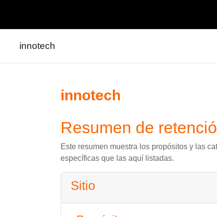
Salta al contenido principal
innotech
innotech
Resumen de retenció
Este resumen muestra los propósitos y las cat
específicas que las aquí listadas.
Sitio